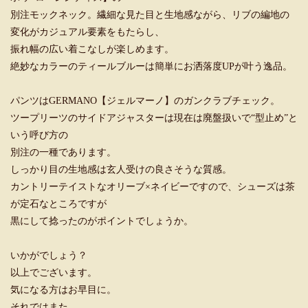
別注モックネック。繊細な見た目と生地感ながら、リブの編地の
変化がカジュアル要素をもたらし、
振れ幅の広い着こなしが楽しめます。
絶妙なカラーのティールブルーは簡単にお洒落度UPが叶う逸品。
パンツはGERMANO【ジェルマーノ】のガンクラブチェック。
ツープリーツのサイドアジャスターは現在は廃盤扱いで“型止め”と
いう呼び方の
別注の一種であります。
しっかり目の生地感は玄人受けの良さそうな質感。
カントリーテイストなオリーブ×ネイビーですので、シューズは茶
が定石なところですが
黒にして捻ったのがポイントでしょうか。
いかがでしょう？
以上でございます。
気になる方はお早目に。
それではまた。