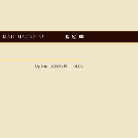
MAIL MAGAZINE
Up Date
2025/06/19
BLOG
E-UP
リオ ドーニ】オ
 レザーサン