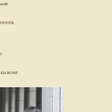
ze48
OYSTER
5
4 BUSSE