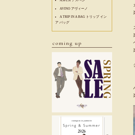
AVINO アヴィーノ
A TRIP IN A BAG トリップ イン
ア バッグ
coming up