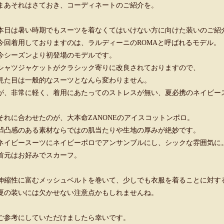
まあそれはさておき、コーディネートのご紹介を。
本日は暑い時期でもスーツを着なくてはいけない方に向けた装いのご紹
今回着用しておりますのは、ラルディーニのROMAと呼ばれるモデル。
今シーズンより初登場のモデルです。
シャツジャケットがクラシック寄りに改良されておりますので、
見た目は一般的なスーツとなんら変わりません。
が、非常に軽く、着用にあたってのストレスが無い、夏必携のネイビー
それに合わせたのが、大本命ZANONEのアイスコットンポロ。
凹凸感のある素材ならではの肌当たりや生地の厚みが絶妙です。
ネイビースーツにネイビーポロでアンサンブルにし、シックな雰囲気に
首元はお好みでスカーフ。
伸縮性に富むメッシュベルトを巻いて、少しでも衣服を着ることに対す
夏の装いには欠かせない注意点かもしれませんね。
ご参考にしていただけましたら幸いです。