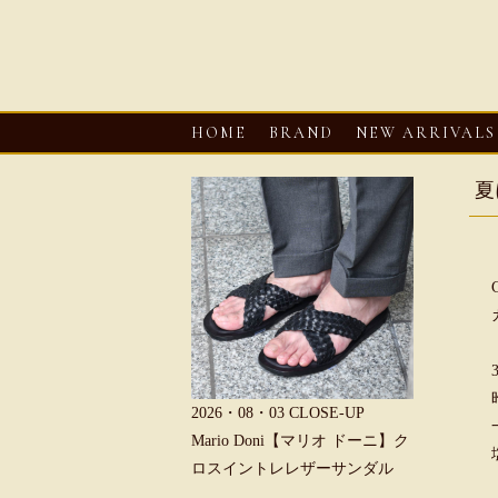
HOME
BRAND
NEW ARRIVALS
夏
6・08・03
CLOSE-UP
2026・08・03
CLOSE-UP
2026・08・0
rio Doni【マリオ ドーニ】ク
Mario Doni【マリオ ドーニ】オ
HEREU【
イントレレザーサンダル
ープントゥミュール レザーサン
ャーマンサ
ダル