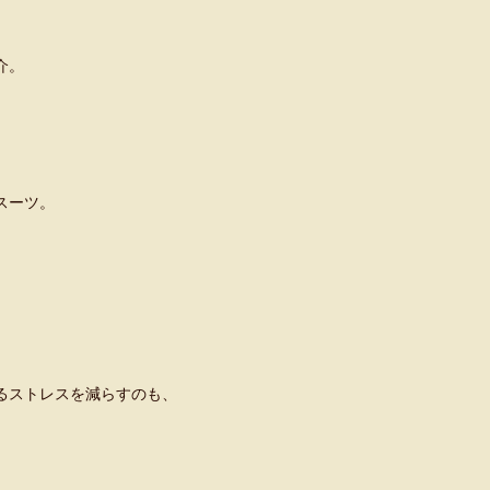
介。
スーツ。
。
るストレスを減らすのも、