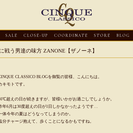
SALE
CLOSE-UP
COORDINATE
STORE
BLOG
に戦う男達の味方 ZANONE【ザノーネ】
CINQUE CLASSICO BLOGを御覧の皆様、こんにちは。
カキモトです。
30℃超えの日が続きますが、皆様いかがお過ごしでしょうか。
昨年6月は30度超えの日が1日しかなかったようです…
3
CLOSE-UP
2026・08・03
CLOSE-UP
2026・08・03
CLOS
一体今年の夏はどうなってしまうのか。
へリュー】フィッシ
Mario Doni【マリオ ドーニ】ク
Mario Doni【マ
塩分チャージ抱えて、歩くことになるかもですね。
ンダル
ロスイントレレザーサンダル
ープントゥミュール
ダル