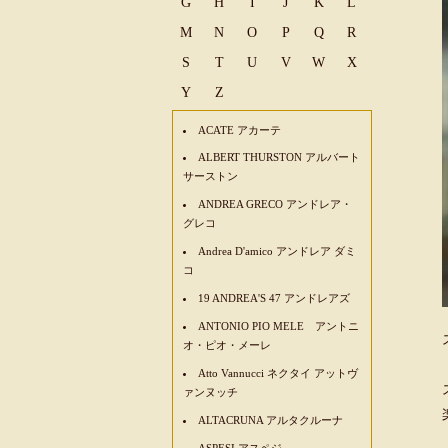
G
H
I
J
K
L
M
N
O
P
Q
R
S
T
U
V
W
X
Y
Z
ACATE アカーテ
ALBERT THURSTON アルバート
サーストン
ANDREA GRECO アンドレア・
グレコ
Andrea D'amico アンドレア ダミ
コ
19 ANDREA'S 47 アンドレアズ
ANTONIO PIO MELE アントニ
オ・ピオ・メーレ
Atto Vannucci ネクタイ アットヴ
ァンヌッチ
ALTACRUNA アルタクルーナ
ASPESI アスペジ