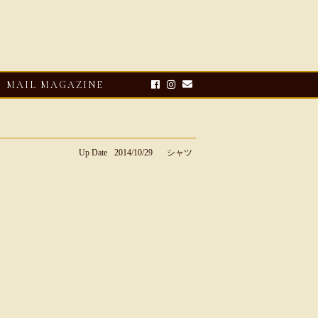
MAIL MAGAZINE
Up Date
2014/10/29
シャツ
E-UP
2026・08・03
CLOSE-UP
リオ ドーニ】ク
Mario Doni【マリオ ドーニ】オ
ーサンダル
ープントゥミュール レザーサン
ダル