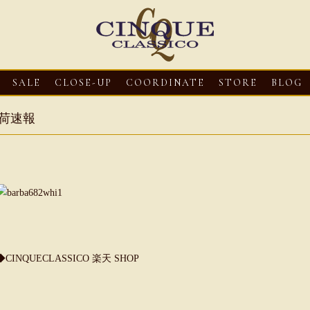
SALE
CLOSE-UP
COORDINATE
STORE
BLOG
荷速報
3
CLOSE-UP
2026・08・03
CLOSE-UP
2026・08・03
CLOS
◆CINQUECLASSICO 楽天 SHOP
oni【マリオ ドーニ】オ
HEREU【へリュー】フィッシ
Mario Doni【マ
ミュール レザーサン
ャーマンサンダル
ロスイントレレザ