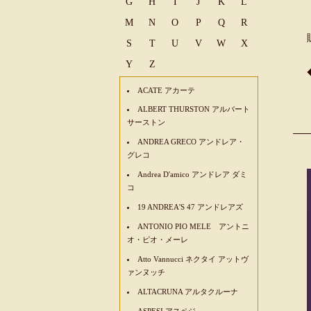
G
H
I
J
K
L
M
N
O
P
Q
R
S
T
U
V
W
X
Y
Z
ACATE アカーテ
ALBERT THURSTON アルバート
サーストン
ANDREA GRECO アンドレア・
グレコ
Andrea D'amico アンドレア ダミ
コ
19 ANDREA'S 47 アンドレアズ
ANTONIO PIO MELE アントニ
オ・ピオ・メーレ
Atto Vannucci ネクタイ アットヴ
ァンヌッチ
ALTACRUNA アルタクルーナ
ASPESI アスペジ