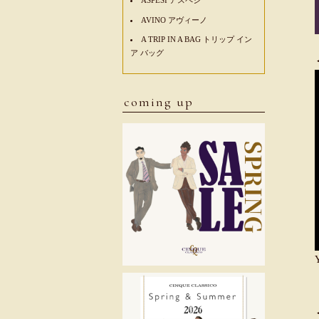
AVINO アヴィーノ
A TRIP IN A BAG トリップ イン
ア バッグ
coming up