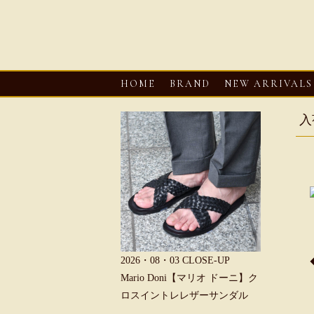
HOME
BRAND
NEW ARRIVALS
入
6・08・03
CLOSE-UP
2026・08・03
CLOSE-UP
2026・08・0
REU【へリュー】フィッシ
Mario Doni【マリオ ドーニ】ク
Mario D
マンサンダル
ロスイントレレザーサンダル
ープントゥ
ダル