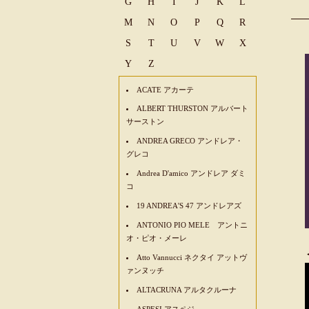
G
H
I
J
K
L
M
N
O
P
Q
R
S
T
U
V
W
X
Y
Z
ACATE アカーテ
ALBERT THURSTON アルバート
サーストン
ANDREA GRECO アンドレア・
グレコ
Andrea D'amico アンドレア ダミ
コ
19 ANDREA'S 47 アンドレアズ
ANTONIO PIO MELE アントニ
オ・ピオ・メーレ
Atto Vannucci ネクタイ アットヴ
ァンヌッチ
ALTACRUNA アルタクルーナ
ASPESI アスペジ