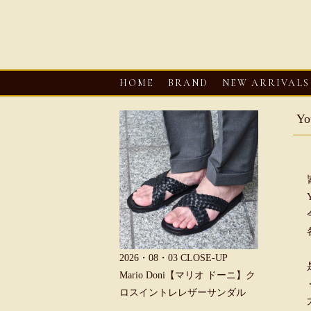
HOME
BRAND
NEW ARRIVALS
Y
6・08・03
CLOSE-UP
2026・08・03
CLOSE-UP
2026・08・0
REU【へリュー】フィッシ
Mario Doni【マリオ ドーニ】ク
Mario D
マンサンダル
ロスイントレレザーサンダル
ープントゥ
ダル