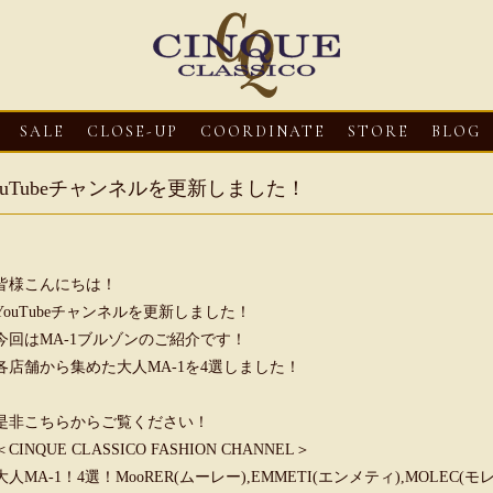
SALE
CLOSE-UP
COORDINATE
STORE
BLOG
ouTubeチャンネルを更新しました！
皆様こんにちは！
YouTubeチャンネルを更新しました！
今回はMA-1ブルゾンのご紹介です！
各店舗から集めた大人MA-1を4選しました！
3
CLOSE-UP
2026・08・03
CLOSE-UP
2026・08・03
CLOS
是非こちらからご覧ください！
oni【マリオ ドーニ】オ
HEREU【へリュー】フィッシ
Mario Doni【マ
＜CINQUE CLASSICO FASHION CHANNEL＞
ミュール レザーサン
ャーマンサンダル
ロスイントレレザ
大人MA-1！4選！MooRER(ムーレー),EMMETI(エンメティ),MOLEC(モ