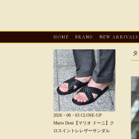
HOME
BRAND
NEW ARRIVALS
タ
6・08・03
CLOSE-UP
2026・08・03
CLOSE-UP
2026・08・0
REU【へリュー】フィッシ
Mario Doni【マリオ ドーニ】ク
Mario D
マンサンダル
ロスイントレレザーサンダル
ープントゥ
ダル