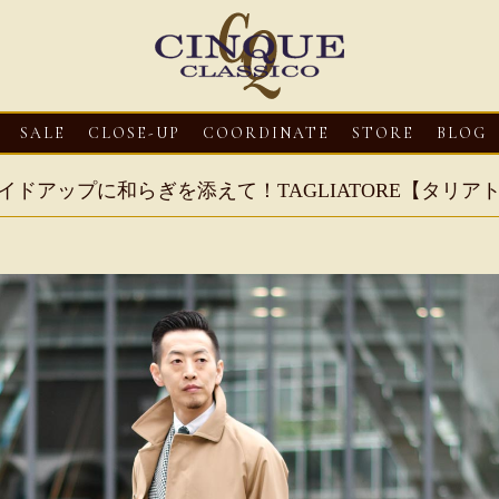
SALE
CLOSE-UP
COORDINATE
STORE
BLOG
イドアップに和らぎを添えて！TAGLIATORE【タリア
3
CLOSE-UP
2026・08・03
CLOSE-UP
2026・08・03
CLOS
oni【マリオ ドーニ】オ
HEREU【へリュー】フィッシ
Mario Doni【マ
ミュール レザーサン
ャーマンサンダル
ロスイントレレザ