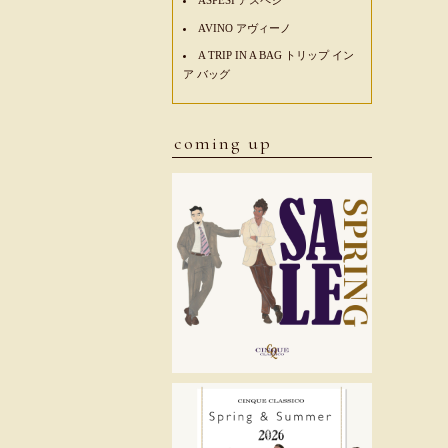
AVINO アヴィーノ
A TRIP IN A BAG トリップ イン
ア バッグ
coming up