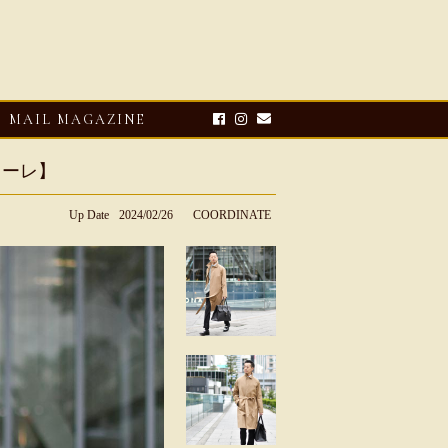
MAIL MAGAZINE
トーレ】
Up Date
2024/02/26
COORDINATE
E-UP
2026・08・03
CLOSE-UP
リオ ドーニ】ク
Mario Doni【マリオ ドーニ】オ
ーサンダル
ープントゥミュール レザーサン
ダル