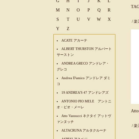
G
H
I
J
K
L
TA
M
N
O
P
Q
R
S
T
U
V
W
X
/
楽
Y
Z
ACATE アカーテ
ALBERT THURSTON アルバート
サーストン
ANDREA GRECO アンドレア・
グレコ
Andrea D'amico アンドレア ダミ
コ
19 ANDREA'S 47 アンドレアズ
ANTONIO PIO MELE アントニ
オ・ピオ・メーレ
At
Atto Vannucci ネクタイ アットヴ
ァンヌッチ
/
楽
ALTACRUNA アルタクルーナ
ASPESI アスペジ