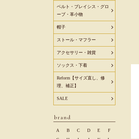
ベルト・ブレイシス・グロ
ーブ・革小物
帽子
ストール・マフラー
アクセサリー・雑貨
ソックス・下着
Reform【サイズ直し、修
理、補正】
SALE
brand
A
B
C
D
E
F