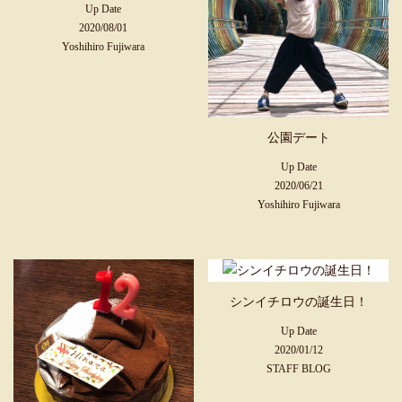
Up Date
2020/08/01
Yoshihiro Fujiwara
公園デート
Up Date
2020/06/21
Yoshihiro Fujiwara
シンイチロウの誕生日！
Up Date
2020/01/12
STAFF BLOG